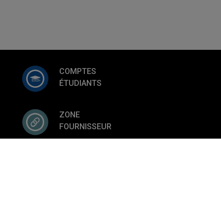
COMPTES
ÉTUDIANTS
ZONE
FOURNISSEUR
Services financiers et de l'approvisionnement
Nous joindre
UQAM - Université du Québec à Montréal