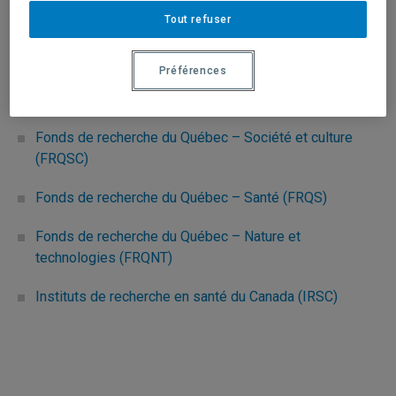
génie du Canada(CRSNG)
Tout refuser
Conseil de recherches en sciences humaines (CRSH)
Préférences
Fondation canadienne pour l’innovation (FCI)
Fonds de recherche du Québec – Société et culture
(FRQSC)
Fonds de recherche du Québec – Santé (FRQS)
Fonds de recherche du Québec – Nature et
technologies (FRQNT)
Instituts de recherche en santé du Canada (IRSC)