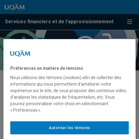
Passer au contenu
Accéder au menu principal
Accéder à la recherche
Passer au contenu
Accéder au menu principal
Services financiers et de l'approvisionnement
Menu
Préférences en matière de témoins
Nous utilisons des témoins (cookies) afin de collecter des
informations qui nous permettent d’améliorer votre
Organismes subventionnaires
expérience sur le site, de vous proposer des contenus vidéo,
d’analyser les statistiques de fréquentation, etc. Vous
pouvez personnaliser votre choix en sélectionnant
Liens menant aux sites Web des principaux organismes
« Préférences ».
subventionnaires :
Chaires de recherche du Canada (CRC)
Autoriser les témoins
Conseil de recherches en sciences naturelles et en