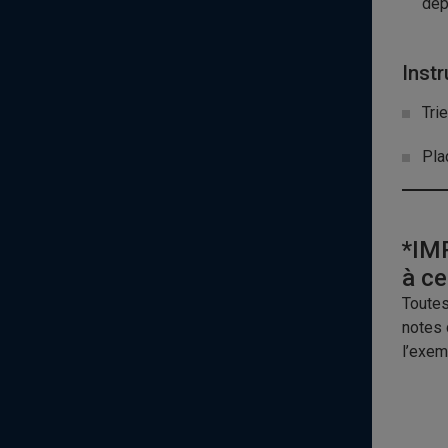
dép
Instr
Tri
Pla
*IMP
à cet
Toutes
notes 
l’exem