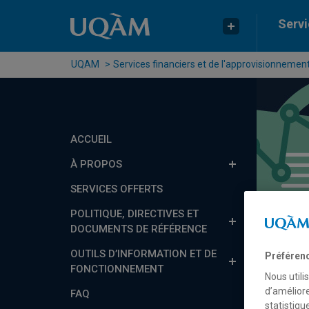
Passer au contenu
Accéder au menu principal
Accéder à la recherche
Servi
UQAM
Services financiers et de l'approvisionnemen
ACCUEIL
À PROPOS
SERVICES OFFERTS
POLITIQUE, DIRECTIVES ET
DOCUMENTS DE RÉFÉRENCE
OUTILS D’INFORMATION ET DE
Préféren
FONCTIONNEMENT
Nous utili
d’améliore
FAQ
statistiqu