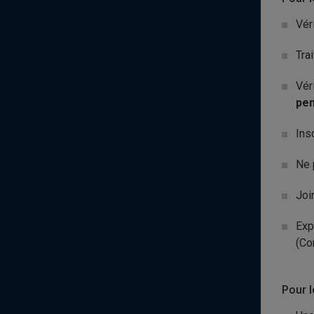
Vér
Tra
Vér
pen
Ins
Ne 
Joi
Exp
(Co
Pour l