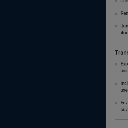
Une
Rem
Joi
do
Tran
Exp
uni
Inc
une
Env
ouv