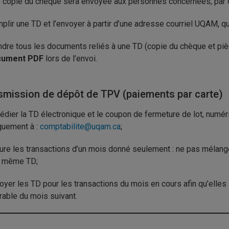
 copie du chèque sera envoyée aux personnes concernées, par c
plir une TD et l’envoyer à partir d’une adresse courriel UQAM, qui 
ndre tous les documents reliés à une TD (copie du chèque et pièc
cument PDF
lors de l’envoi.
smission de dépôt de TPV (paiements par carte)
édier la TD électronique et le coupon de fermeture de lot, numér
quement à :
comptabilite@uqam.ca
;
lure les transactions d’un mois donné seulement : ne pas mélang
 même TD;
oyer les TD pour les transactions du mois en cours afin qu’elles 
rable du mois suivant.