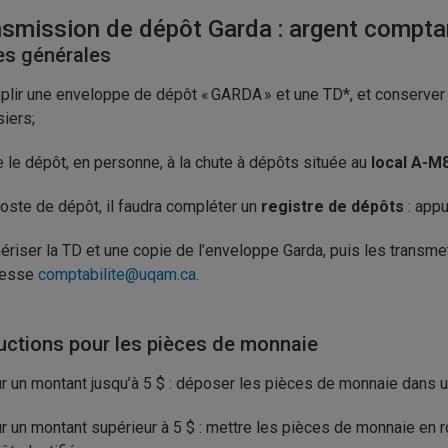
nsmission de dépôt Garda : argent compt
es générales
lir une enveloppe de dépôt « GARDA » et une TD*, et conserver
iers;
e le dépôt, en personne, à la chute à dépôts située au
local A-M
oste de dépôt, il faudra compléter un
registre de dépôts
: appu
riser la TD et une copie de l’enveloppe Garda, puis les transmett
resse
comptabilite@uqam.ca
.
ructions pour les pièces de monnaie
r un montant jusqu’à 5 $ : déposer les pièces de monnaie dans 
r un montant supérieur à 5 $ : mettre les pièces de monnaie en