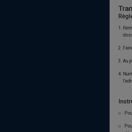
Tra
Règl
Remp
doss
Fair
Au p
Numé
l’ad
Inst
Pou
Pou